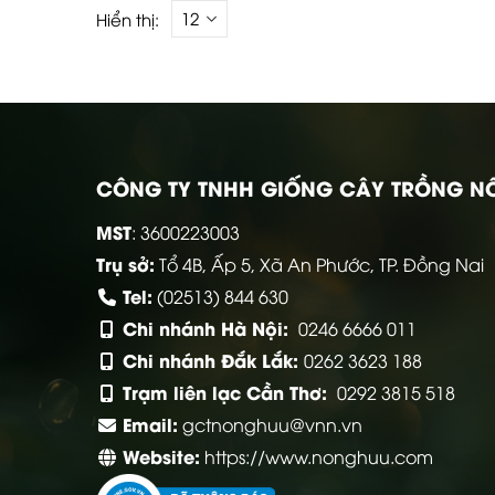
Hiển thị:
CÔNG TY TNHH GIỐNG CÂY TRỒNG N
MST
: 3600223003
Trụ sở:
Tổ 4B, Ấp 5, Xã An Phước, TP. Đồng Nai
Tel:
(02513) 844 630
Chi nhánh Hà Nội:
0246 6666 011
Chi nhánh Đắk Lắk:
0262 3623 188
Trạm liên lạc Cần Thơ:
0292 3815 518
Email:
gctnonghuu@vnn.vn
Website:
https://www.nonghuu.com