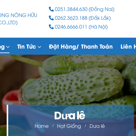
0251.3844.630 (Đồng Nai)
RỒNG NÔNG HỮU
0262.3623.188 (Đắk Lắk)
O.,LTD)
0246.6666.011 (Hà Nội)
ng
Tin Tức
Đặt Hàng/ Thanh Toán
Liên 
Dưa lê
Home
Hạt Giống
Dưa lê