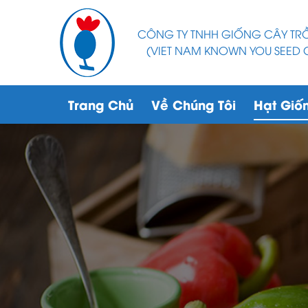
CÔNG TY TNHH GIỐNG CÂY T
(VIET NAM KNOWN YOU SEED C
Trang Chủ
Về Chúng Tôi
Hạt Giố