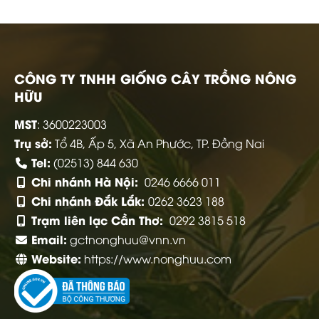
CÔNG TY TNHH GIỐNG CÂY TRỒNG NÔNG
HỮU
MST
: 3600223003
Trụ sở:
Tổ 4B, Ấp 5, Xã An Phước, TP. Đồng Nai
Tel:
(02513) 844 630
Chi nhánh Hà Nội:
0246 6666 011
Chi nhánh Đắk Lắk:
0262 3623 188
Trạm liên lạc Cần Thơ:
0292 3815 518
Email:
gctnonghuu@vnn.vn
Website:
https://www.nonghuu.com