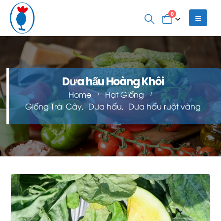
0
Dưa hấu Hoàng Khôi
Home
Hạt Giống
Giống Trái Cây
,
Dưa hấu
,
Dưa hấu ruột vàng