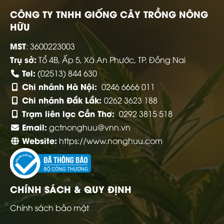
CÔNG TY TNHH GIỐNG CÂY TRỒNG NÔNG
HỮU
MST
: 3600223003
Trụ sở:
Tổ 4B, Ấp 5, Xã An Phước, TP. Đồng Nai
Tel:
(02513) 844 630
Chi nhánh Hà Nội:
0246 6666 011
Chi nhánh Đắk Lắk:
0262 3623 188
Trạm liên lạc Cần Thơ:
0292 3815 518
Email:
gctnonghuu@vnn.vn
Website:
https://www.nonghuu.com
CHÍNH SÁCH & QUY ĐỊNH
Chính sách bảo mật