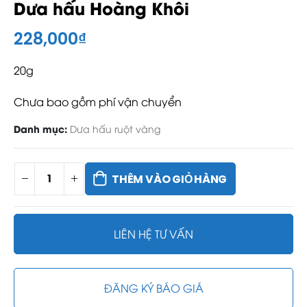
Dưa hấu Hoàng Khôi
228,000
₫
20g
Chưa bao gồm phí vận chuyển
Danh mục:
Dưa hấu ruột vàng
THÊM VÀO GIỎ HÀNG
LIÊN HỆ TƯ VẤN
ĐĂNG KÝ BÁO GIÁ