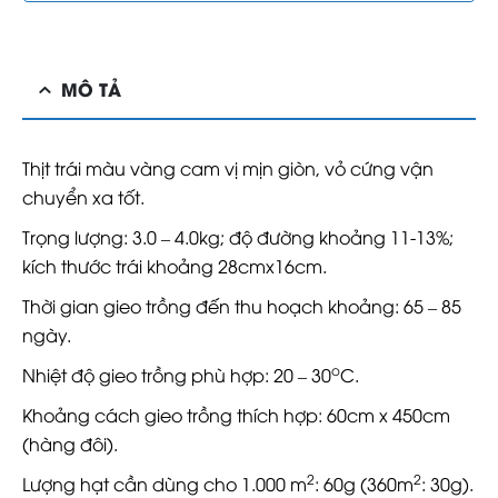
MÔ TẢ
Thịt trái màu vàng cam vị mịn giòn, vỏ cứng vận
chuyển xa tốt.
Trọng lượng: 3.0 – 4.0kg; độ đường khoảng 11-13%;
kích thước trái khoảng 28cmx16cm.
Thời gian gieo trồng đến thu hoạch khoảng: 65 – 85
ngày.
o
Nhiệt độ gieo trồng phù hợp: 20 – 30
C.
Khoảng cách gieo trồng thích hợp: 60cm x 450cm
(hàng đôi).
2
2
Lượng hạt cần dùng cho 1.000 m
: 60g (360m
: 30g).