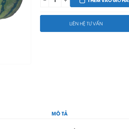
THÊM VÀO GIỎ H
LIÊN HỆ TƯ VẤN
MÔ TẢ