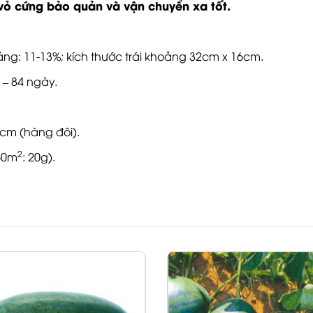
 vỏ cứng bảo quản và vận chuyển xa tốt.
ng: 11-13%; kích thước trái khoảng 32cm x 16cm.
 – 84 ngày.
cm (hàng đôi).
2
360m
: 20g).