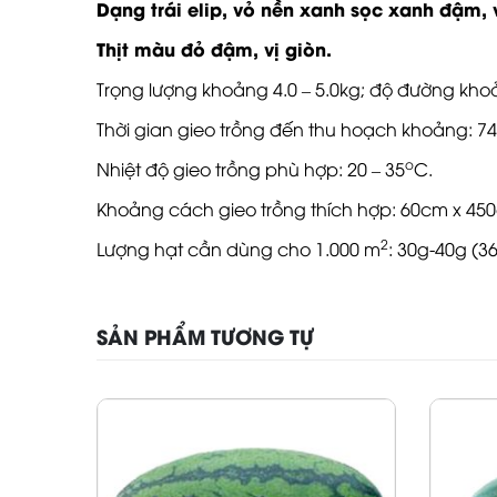
Dạng trái elip, vỏ nền xanh sọc xanh đậm,
Thịt màu đỏ đậm, vị giòn.
Trọng lượng khoảng 4.0 – 5.0kg; độ đường khoả
Thời gian gieo trồng đến thu hoạch khoảng: 74
o
Nhiệt độ gieo trồng phù hợp: 20 – 35
C.
Khoảng cách gieo trồng thích hợp: 60cm x 450
2
Lượng hạt cần dùng cho 1.000 m
: 30g-40g (
SẢN PHẨM TƯƠNG TỰ