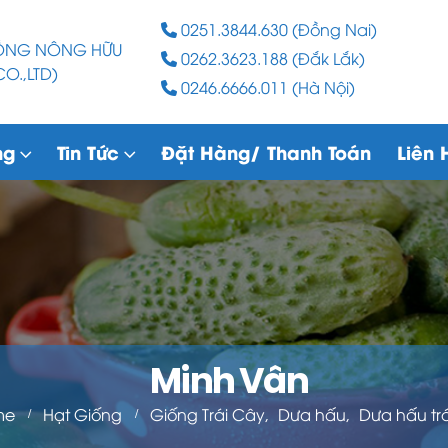
0251.3844.630 (Đồng Nai)
RỒNG NÔNG HỮU
0262.3623.188 (Đắk Lắk)
O.,LTD)
0246.6666.011 (Hà Nội)
ng
Tin Tức
Đặt Hàng/ Thanh Toán
Liên 
Minh Vân
me
Hạt Giống
Giống Trái Cây
,
Dưa hấu
,
Dưa hấu tr