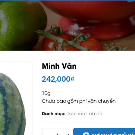
Minh Vân
242,000
₫
10g
Chưa bao gồm phí vận chuyển
Danh mục:
Dưa hấu trái nhỏ