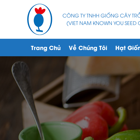
CÔNG TY TNHH GIỐNG CÂY T
(VIET NAM KNOWN YOU SEED C
Trang Chủ
Về Chúng Tôi
Hạt Giố