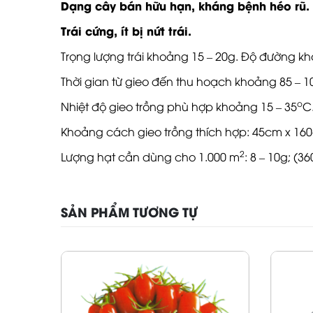
Dạng cây bán hữu hạn, kháng bệnh héo rũ.
Trái cứng, ít bị nứt trái.
Trọng lượng trái khoảng 15 – 20g. Độ đường k
Thời gian từ gieo đến thu hoạch khoảng 85 – 1
o
Nhiệt độ gieo trồng phù hợp khoảng 15 – 35
C
Khoảng cách gieo trồng thích hợp: 45cm x 160
2
Lượng hạt cần dùng cho 1.000 m
: 8 – 10g; (3
SẢN PHẨM TƯƠNG TỰ