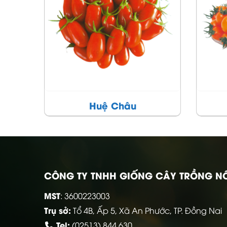
Cẩm Châu
CÔNG TY TNHH GIỐNG CÂY TRỒNG N
MST
: 3600223003
Trụ sở:
Tổ 4B, Ấp 5, Xã An Phước, TP. Đồng Nai
Tel:
(02513) 844 630