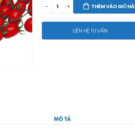
THÊM VÀO GIỎ H
LIÊN HỆ TƯ VẤN
MÔ TẢ