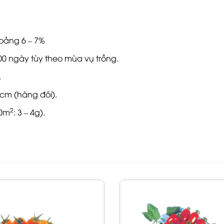
hoảng 6 – 7%
00 ngày tùy theo mùa vụ trồng.
.
cm (hàng đôi).
2
60m
: 3 – 4g).