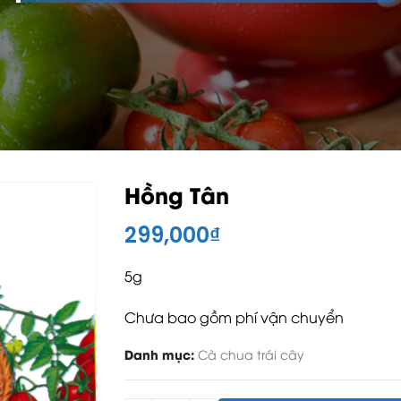
Hồng Tân
299,000
₫
5g
Chưa bao gồm phí vận chuyển
Danh mục:
Cà chua trái cây