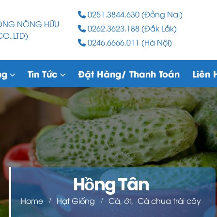
0251.3844.630 (Đồng Nai)
RỒNG NÔNG HỮU
0262.3623.188 (Đắk Lắk)
O.,LTD)
0246.6666.011 (Hà Nội)
ng
Tin Tức
Đặt Hàng/ Thanh Toán
Liên 
Hồng Tân
Home
Hạt Giống
Cà, ớt
,
Cà chua trái cây