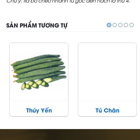
Chú ý: tỉa bỏ chèo nhánh từ gốc đến nách lá thứ 4.
SẢN PHẨM TƯƠNG TỰ
Thúy Yến
Tú Chân