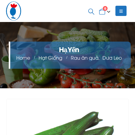
0
Hạ Yến
Home
Hạt Giống
Rau ăn quả
,
Dưa Leo