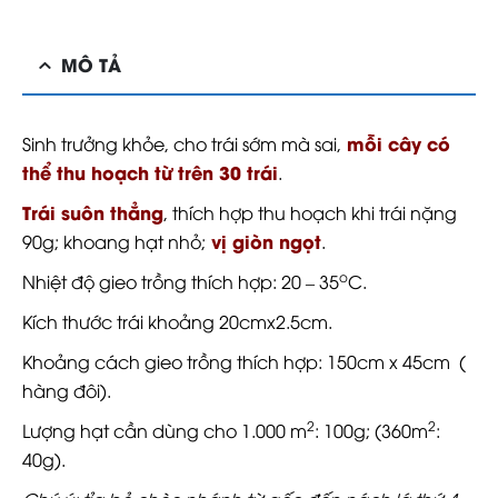
MÔ TẢ
mỗi cây có
Sinh trưởng khỏe, cho trái sớm mà sai,
thể thu hoạch từ trên 30 trái
.
Trái suôn thẳng
, thích hợp thu hoạch khi trái nặng
vị giòn ngọt
90g; khoang hạt nhỏ;
.
o
Nhiệt độ gieo trồng thích hợp: 20 – 35
C.
Kích thước trái khoảng 20cmx2.5cm.
Khoảng cách gieo trồng thích hợp: 150cm x 45cm (
hàng đôi).
2
2
Lượng hạt cần dùng cho 1.000 m
: 100g; (360m
:
40g).