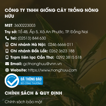
CÔNG TY TNHH GIỐNG CÂY TRỒNG NÔNG
HỮU
MST
: 3600223003
Trụ sở:
Tổ 4B, Ấp 5, Xã An Phước, TP. Đồng Nai
Tel:
(02513) 844 630
Chi nhánh Hà Nội:
0246 6666 011
Chi nhánh Đắk Lắk:
0262 3623 188
Trạm liên lạc Cần Thơ:
0292 3815 518
Email:
gctnonghuu@vnn.vn
Website:
https://www.nonghuu.com
CHÍNH SÁCH & QUY ĐỊNH
Chính sách bảo mật