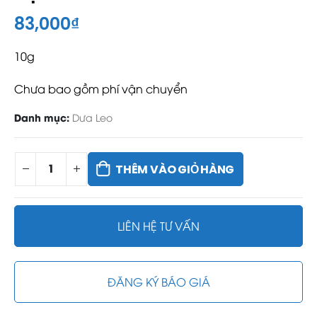
83,000
₫
10g
Chưa bao gồm phí vận chuyển
Danh mục:
Dưa Leo
THÊM VÀO GIỎ HÀNG
LIÊN HỆ TƯ VẤN
ĐĂNG KÝ BÁO GIÁ