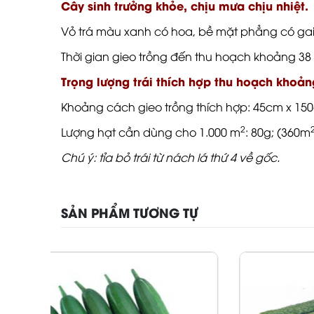
Cây sinh trưởng khỏe, chịu mưa chịu nhiệt.
Vỏ trá màu xanh có hoa, bề mặt phẳng có ga
Thời gian gieo trồng đến thu hoạch khoảng 38 –
Trọng lượng trái thích hợp thu hoạch khoản
Khoảng cách gieo trồng thích hợp: 45cm x 150
2
Lượng hạt cần dùng cho 1.000 m
: 80g; (360m
Chú ý: tỉa bỏ trái từ nách lá thứ 4 về gốc.
SẢN PHẨM TƯƠNG TỰ