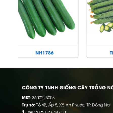
Thúy Yến
CÔNG TY TNHH GIỐNG CÂY TRỒNG N
MST
: 3600223003
Trụ sở:
Tổ 4B, Ấp 5, Xã An Phước, TP. Đồng Nai
Tel:
(02513) 844 630