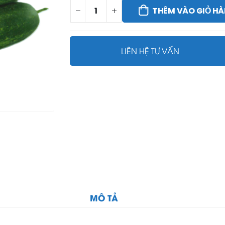
THÊM VÀO GIỎ H
LIÊN HỆ TƯ VẤN
MÔ TẢ