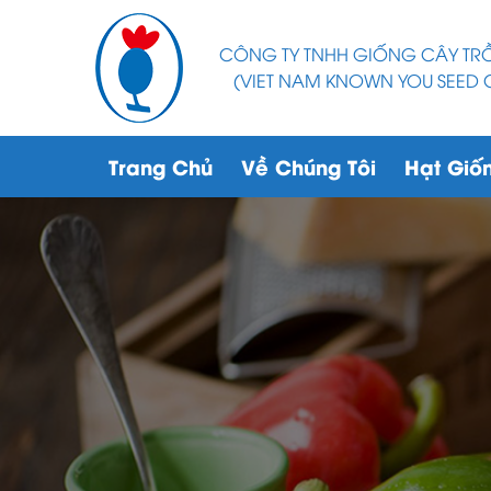
CÔNG TY TNHH GIỐNG CÂY T
(VIET NAM KNOWN YOU SEED C
Trang Chủ
Về Chúng Tôi
Hạt Giố