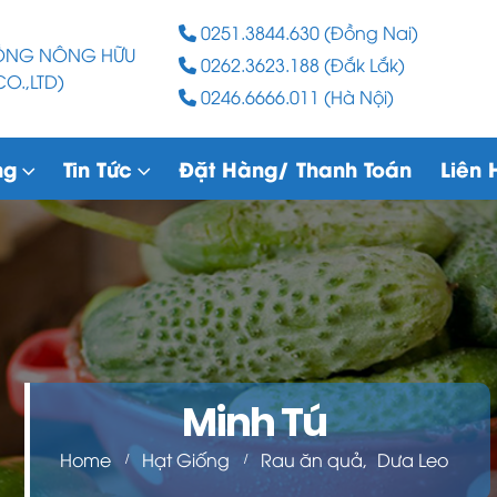
0251.3844.630 (Đồng Nai)
RỒNG NÔNG HỮU
0262.3623.188 (Đắk Lắk)
O.,LTD)
0246.6666.011 (Hà Nội)
ng
Tin Tức
Đặt Hàng/ Thanh Toán
Liên 
Minh Tú
Home
Hạt Giống
Rau ăn quả
,
Dưa Leo