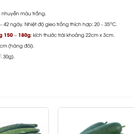
i nhuyễn màu trắng.
o
 42 ngày. Nhiệt độ gieo trồng thích hợp: 20 – 35
C.
g 150 – 180g
; kích thước trái khoảng 22cm x 3cm.
cm (hàng đôi).
2
: 30g).