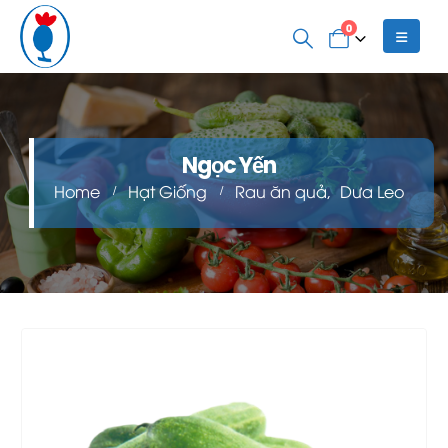
0
Ngọc Yến
Home
Hạt Giống
Rau ăn quả
,
Dưa Leo