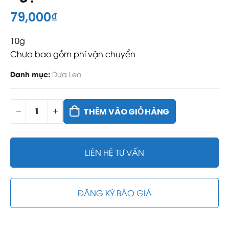
79,000
₫
10g
Chưa bao gồm phí vận chuyển
Danh mục:
Dưa Leo
THÊM VÀO GIỎ HÀNG
LIÊN HỆ TƯ VẤN
ĐĂNG KÝ BÁO GIÁ