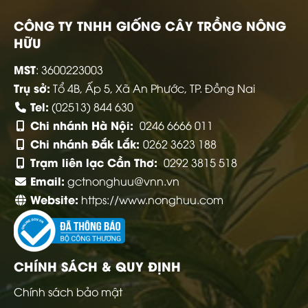
CÔNG TY TNHH GIỐNG CÂY TRỒNG NÔNG
HỮU
MST
: 3600223003
Trụ sở:
Tổ 4B, Ấp 5, Xã An Phước, TP. Đồng Nai
Tel:
(02513) 844 630
Chi nhánh Hà Nội:
0246 6666 011
Chi nhánh Đắk Lắk:
0262 3623 188
Trạm liên lạc Cần Thơ:
0292 3815 518
Email:
gctnonghuu@vnn.vn
Website:
https://www.nonghuu.com
CHÍNH SÁCH & QUY ĐỊNH
Chính sách bảo mật