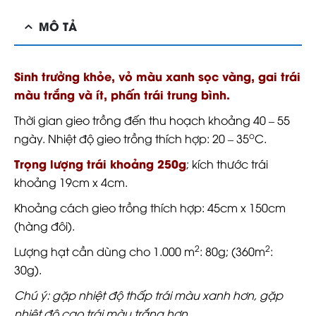
MÔ TẢ
Sinh trưởng khỏe, vỏ màu xanh sọc vàng, gai trái
màu trắng và ít, phấn trái trung bình.
Thời gian gieo trồng đến thu hoạch khoảng 40 – 55
o
ngày. Nhiệt độ gieo trồng thích hợp: 20 – 35
C.
Trọng lượng trái khoảng 250g
; kích thước trái
khoảng 19cm x 4cm.
Khoảng cách gieo trồng thích hợp: 45cm x 150cm
(hàng đôi).
2
2
Lượng hạt cần dùng cho 1.000 m
: 80g; (360m
:
30g).
Chú ý: gặp nhiệt độ thấp trái màu xanh hơn, gặp
nhiệt độ cao trái màu trắng hơn.